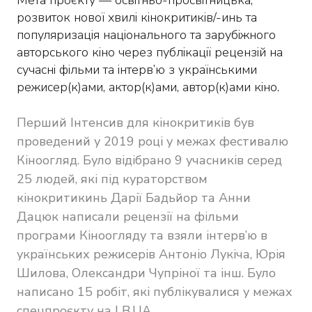
розвиток нової хвилі кінокритиків/-инь та
популяризація національного та зарубіжного
авторського кіно через публікації рецензій на
сучасні фільми та інтерв’ю з українськими
режисер(к)ами, актор(к)ами, автор(к)ами кіно.
Перший Інтенсив для кінокритиків був
проведений у 2019 році у межах фестивалю
Кіноогляд. Було відібрано 9 учасників серед
25 людей, які під кураторством
кінокритикинь Дарії Бадьйор та Анни
Дацюк написали рецензії на фільми
програми Кіноогляду та взяли інтерв’ю в
українських режисерів Антоніо Лукіча, Юрія
Шилова, Олександри Чупріної та інш. Було
написано 15 робіт, які публікувалися у межах
спецпроєкту на LB.UA.