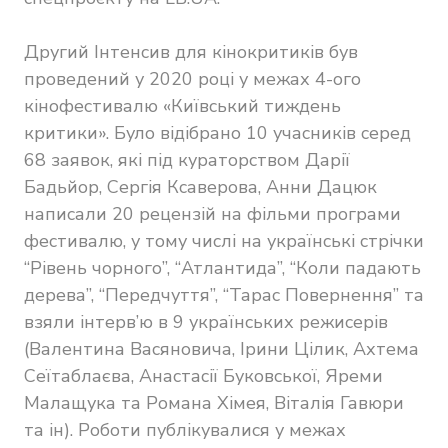
Другий Інтенсив для кінокритиків був
проведений у 2020 році у межах 4-ого
кінофестивалю «Київський тиждень
критики». Було відібрано 10 учасників серед
68 заявок, які під кураторством Дарії
Бадьйор, Сергія Ксаверова, Анни Дацюк
написали 20 рецензій на фільми програми
фестивалю, у тому числі на українські стрічки
“Рівень чорного”, “Атлантида”, “Коли падають
дерева”, “Передчуття”, “Тарас Повернення” та
взяли інтерв’ю в 9 українських режисерів
(Валентина Васяновича, Ірини Цілик, Ахтема
Сеїтаблаєва, Анастасії Буковської, Яреми
Малащука та Романа Хімея, Віталія Гавюри
та ін). Роботи публікувалися у межах