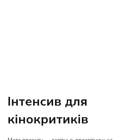
Інтенсив для
кінокритиків
Мета проєкту — освітньо-просвітницька,